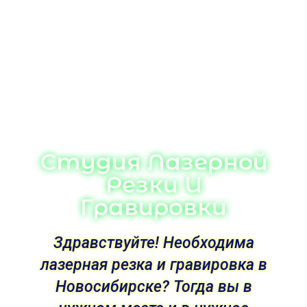
Студия Лазерной
Резки И
Гравировки
Здравствуйте! Необходима
лазерная резка и гравировка в
Новосибирске? Тогда вы в