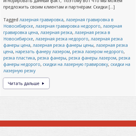
игнорировать данный факт, поэтому вот что мы можем
предложить своим клиентам и партнёрам: Скидки […]
Tagged
лазерная гравировка
,
лазерная гравировка в
Новосибирске
,
лазерная гравировка недорого
,
лазерная
гравировка цена
,
лазерная резка
,
лазерная резка в
Новосибирске
,
лазерная резка недорого
,
лазерная резка
фанеры цена
,
лазерная резка фанеры цены
,
лазерная резка
цена
,
нарезать фанеру лазером
,
резка лазером недорого
,
резка пластика
,
резка фанеры
,
резка фанеры лазером
,
резка
фанеры недорого
,
скидки на лазерную гравировку
,
скидки на
лазерную резку
Накопительная
Читать дальше
система
скидок